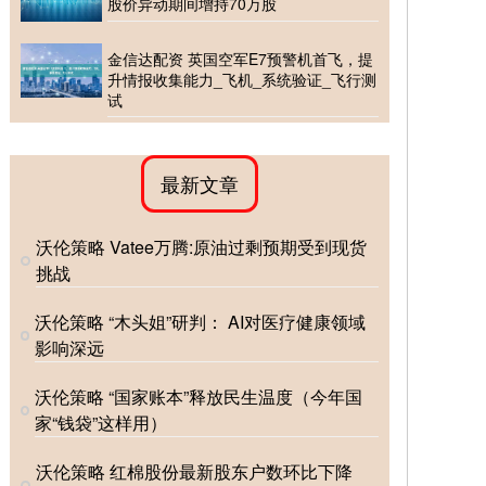
股价异动期间增持70万股
金信达配资 英国空军E7预警机首飞，提
升情报收集能力_飞机_系统验证_飞行测
试
最新文章
沃伦策略 Vatee万腾:原油过剩预期受到现货
挑战
沃伦策略 “木头姐”研判： AI对医疗健康领域
影响深远
沃伦策略 “国家账本”释放民生温度（今年国
家“钱袋”这样用）
沃伦策略 红棉股份最新股东户数环比下降