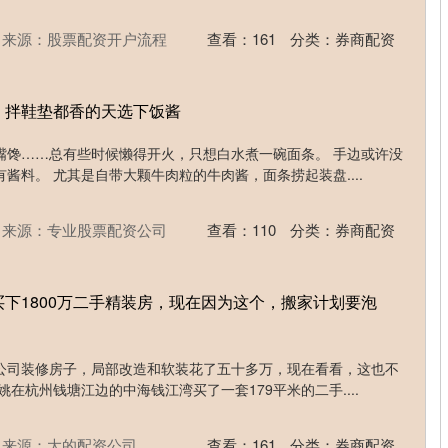
来源：股票配资开户流程
查看：
161
分类：
券商配资
！拌鞋垫都香的天选下饭酱
嘴馋……总有些时候懒得开火，只想白水煮一碗面条。 手边或许没
酱料。 尤其是自带大颗牛肉粒的牛肉酱，面条捞起装盘....
来源：专业股票配资公司
查看：
110
分类：
券商配资
买下1800万二手精装房，现在因为这个，搬家计划要泡
公司装修房子，局部改造和软装花了五十多万，现在看看，这也不
在杭州钱塘江边的中海钱江湾买了一套179平米的二手....
来源：大的配资公司
查看：
161
分类：
券商配资