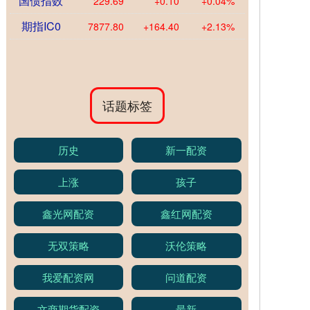
国债指数
229.69
+0.10
+0.04%
期指IC0
7877.80
+164.40
+2.13%
话题标签
历史
新一配资
上涨
孩子
鑫光网配资
鑫红网配资
无双策略
沃伦策略
我爱配资网
问道配资
文商期货配资
最新