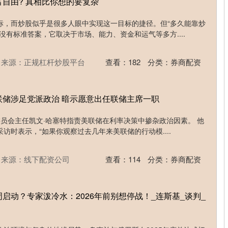
富自由? 真相比你想的要复杂
标，而炒股似乎是很多人眼中实现这一目标的捷径。但“多久能靠炒
没有标准答案，它取决于市场、能力、资金和运气等多方....
来源：正规杠杆炒股平台
查看：
182
分类：
券商配资
联储涉足党派政治 暗示愿意出任联储主席一职
委员会主任凯文·哈塞特指责美联储在利率决策中掺杂政治因素。 他
访时表示，“如果你观察过去几年来美联储的行动模....
来源：线下配资公司
查看：
114
分类：
券商配资
启动？专家泼冷水：2026年前别想停战！_连斯基_谈判_