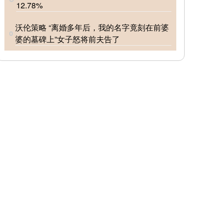
12.78%
沃伦策略 “离婚多年后，我的名字竟刻在前婆
婆的墓碑上”女子怒将前夫告了