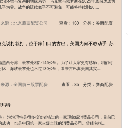
治环境与复杂的地缘局势，乌克兰与俄罗斯在2025年底前达成切
乎为零。战争的延续似乎不可避免，可能将持续到20....
来源：北京股票配资公司
查看：
133
分类：
券商配资
拉克说打就打，位于家门口的古巴，美国为何不敢动手_苏
隔墨西哥湾，最窄处相距145公里。为了让大家更有感触，咱们可
比，海峡最窄处也不过130公里，看来古巴离美国其实....
来源：全国前三股票配资
查看：
85
分类：
券商配资
泡玛特
特） 泡泡玛特是很多投资者错过的一家现象级消费品公司，目前已
成功，也是中国第一家火爆全球的消费品公司。曾经包括....