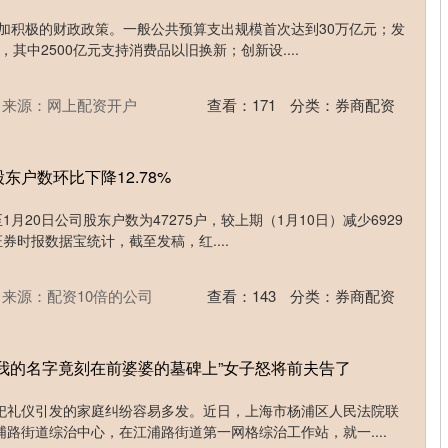
更加积极的财政政策。一般公共预算支出规模首次达到30万亿元；发
，其中2500亿元支持消费品以旧换新；创新设....
来源：网上配资开户
查看：
171
分类：
券商配资
东户数环比下降12.78%
1月20日公司股东户数为47275户，较上期（1月10日）减少6929
证券时报数据宝统计，截至发稿，红....
来源：配资10倍的公司
查看：
143
分类：
券商配资
，我的名字竟刻在前婆婆的墓碑上”女子怒将前夫告了
祀礼仪引发的家庭纠纷容易多发。近日，上海市杨浦区人民法院联
路街道综治中心，在江浦路街道第一网格综治工作站，就一....