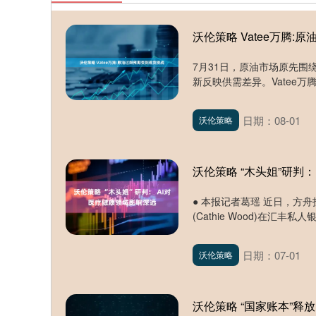
沃伦策略 Vatee万腾
7月31日，原油市场原先
新反映供需差异。Vatee万
日期：08-01
沃伦策略
沃伦策略 “木头姐”研判
● 本报记者葛瑶 近日，方舟投
(Cathie Wood)在汇丰
日期：07-01
沃伦策略
沃伦策略 “国家账本”释