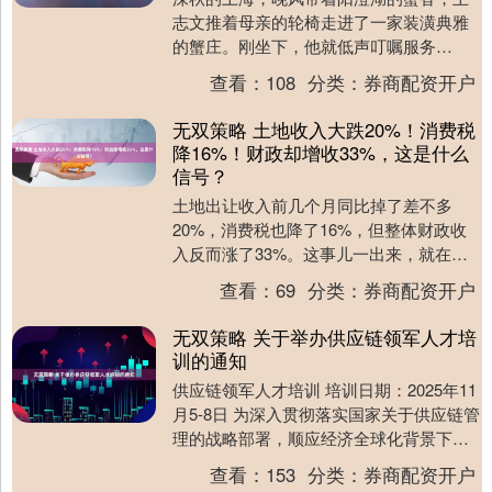
志文推着母亲的轮椅走进了一家装潢典雅
的蟹庄。刚坐下，他就低声叮嘱服务
员：“蟹蒸得软一点，老人家牙口不好，姜
查看：
108
分类：
券商配资开户
少放些。”这种细心....
无双策略 土地收入大跌20%！消费税
降16%！财政却增收33%，这是什么
信号？
土地出让收入前几个月同比掉了差不多
20%，消费税也降了16%，但整体财政收
入反而涨了33%。这事儿一出来，就在经
济圈子里搅起不小浪花。很多人问，这到
查看：
69
分类：
券商配资开户
底是个啥信号....
无双策略 关于举办供应链领军人才培
训的通知
供应链领军人才培训 培训日期：2025年11
月5-8日 为深入贯彻落实国家关于供应链管
理的战略部署，顺应经济全球化背景下对
高层次供应链人才的迫切需求，中国物流
查看：
153
分类：
券商配资开户
与....