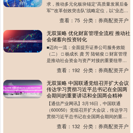
求，推动多元化板块锚定“高质量发展后备
军”“改革创效突击队”战略定位，以“业态培
育抓延链”为主线，坚持“一企一策”“一业
查看：
75
分类：
券商配资开户
一....
无双策略 优化财富管理全流程 推动社
会储蓄向投资转化
■迈向一流：全面提升证券公司服务效能
（二） □ 杨成长 龚 芳 陆铭俊 □ 财富管理
是推动社会资金与资产对接的重要纽带，
其发展不仅影响居民财产性收入水平，更
查看：
192
分类：
券商配资开户
是提....
无双策略 中国联通党组召开扩大会议
传达学习贯彻习近平总书记在全国两
会期间的重要讲话和全国两会精神
【通信产业网讯】3月16日，中国联通
（600050）党组召开扩大会议，传达学习
贯彻习近平总书记在全国两会期间的重要
讲话精神和全国两会精神，结合公司实际
查看：
132
分类：
券商配资开户
研究部署贯....