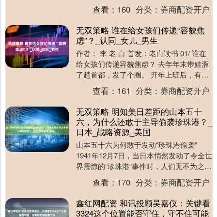
衡量新兴市场货币的MSCI指数一度上....
查看：
160
分类：
券商配资开户
无双策略 谁在给女孩们传递“容貌焦
虑”？_认同_女儿_男生
作者： 李 老 白 首发：老白读书 01/ 谁在
给女孩们传递容貌焦虑？ 去年年末带娃溜
了趟首都，发了个圈。 开年上班后，有个
年长一些的女同事跟我聊这事说：“ 娃....
查看：
161
分类：
券商配资开户
无双策略 明知美日差距的山本五十
六，为什么还敢于主导偷袭珍珠港？_
日本_战略资源_美国
山本五十六为何敢于发动“珍珠港偷袭”
1941年12月7日，当日本悄然发动了令全世
界震惊的“珍珠港”事件时，人们无不为之感
到震撼。普遍认为，这一激烈的军事行动
查看：
170
分类：
券商配资开户
成....
鑫红网配资 和讯投顾吴嘉仪：关键看
3324这个位置能否守住，守不住可能