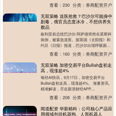
越祁连山区冷龙岭区域时被困青海省海北
查看：
230
分类：
券商配资开户
州门源回族自....
无双策略 送医抢救？巴沙尔可能身中
剧毒，俄官员态度冰冷，不想供养失
败品
叙利亚前总统巴沙尔·阿萨德突然在莫斯科
病倒，被紧急送医。据英国《太阳报》和
约旦《日报》报道，巴沙尔出现呼吸困
难、持续咳嗽，医生在其血样中发现疑似
查看：
160
分类：
券商配资开户
毒素痕迹。 这一....
无双策略 加密交易平台Bullish盘初走
高，现涨超4%
每经AI快讯，9月17日，加密交易平台
Bullish盘初走高，现涨超4%。 海量资讯、
精准解读，尽在新浪财经APP....
查看：
208
分类：
券商配资开户
闻道配资 华新精科：公司核心产品应
用领域包括机器狗、人形机器人