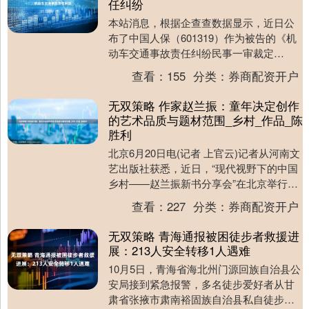
任纠纷
本站消息，根据企查查数据显示，近日公
布了中国人保（601319）作为被告的《机
动车交通事故责任纠纷民事一审裁定
书》，详细内容如下： 案号：（2024）苏
查看：
155
分类：
券商配资开户
0583....
无双策略 作家赵兰振：童年决定创作
的艺术品质与题材范围_乡村_作品_陈
胜利
北京6月20日电(记者 上官云)记者从河南文
艺出版社获悉，近日，“现代视野下的中国
乡村——赵兰振新书分享会”在北京举行，
中国作家协会副主席邱华栋、知名导演陈
查看：
227
分类：
券商配资开户
胜利....
无双策略 青海通报被困徒步者救援进
展：213人安全转移1人遇难
10月5日，青海省海北州门源回族自治县公
安局接到紧急报警，多名徒步爱好者从甘
肃省张掖市肃南裕固族自治县私自徒步穿