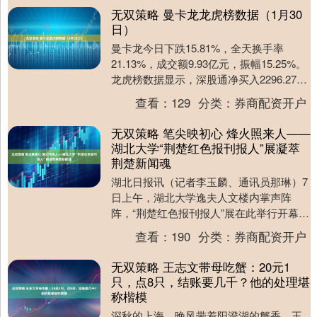
无双策略 曼卡龙龙虎榜数据（1月30
日）
曼卡龙今日下跌15.81%，全天换手率
21.13%，成交额9.93亿元，振幅15.25%。
龙虎榜数据显示，深股通净买入2296.27万
元，营业部席位合计净卖出1....
查看：
129
分类：
券商配资开户
无双策略 笔尖映初心 烽火照来人——
湖北大学“荆楚红色报刊报人”展凝萃
荆楚新闻魂
湖北日报讯（记者李玉麟、通讯员那琳）7
日上午，湖北大学逸夫人文楼内掌声阵
阵，“荆楚红色报刊报人”展在此举行开幕暨
揭牌仪式。展厅以《笔尖烽火——荆楚红
查看：
190
分类：
券商配资开户
色报刊人主题....
无双策略 王志文带母吃蟹：20元1
只，点8只，结账要几千？他的处理堪
称楷模
深秋的上海，晚风带着阳澄湖的蟹香，王