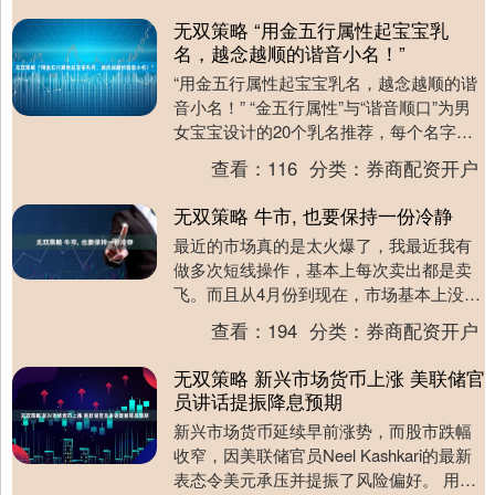
无双策略 “用金五行属性起宝宝乳
名，越念越顺的谐音小名！”
“用金五行属性起宝宝乳名，越念越顺的谐
音小名！” “金五行属性”与“谐音顺口”为男
女宝宝设计的20个乳名推荐，每个名字均
附上寓意解析和五行关联： 男宝宝乳名
查看：
116
分类：
券商配资开户
（1....
无双策略 牛市, 也要保持一份冷静
最近的市场真的是太火爆了，我最近我有
做多次短线操作，基本上每次卖出都是卖
飞。而且从4月份到现在，市场基本上没有
什么回调就一路上涨，我是好久都没有体
查看：
194
分类：
券商配资开户
会到这样的牛市....
无双策略 新兴市场货币上涨 美联储官
员讲话提振降息预期
新兴市场货币延续早前涨势，而股市跌幅
收窄，因美联储官员Neel Kashkari的最新
表态令美元承压并提振了风险偏好。 用于