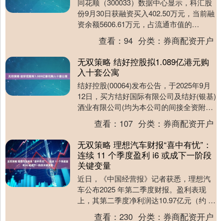
同花顺（300033）数据中心显示，科汇股
份9月30日获融资买入402.50万元，当前融
资余额5606.61万元，占流通市值的
3.12%，超过历史70%分位水平....
查看：
94
分类：
券商配资开户
无双策略 结好控股拟1.089亿港元购
入十套公寓
结好控股(00064)发布公告，于2025年9月
12日，买方结好国际有限公司及结好(银基)
酒业有限公司(均为本公司的间接全资附属
公司)与卖方订立临时买卖合约，以....
查看：
107
分类：
券商配资开户
无双策略 理想汽车财报“喜中有忧”：
连续 11 个季度盈利 i6 或成下一阶段
关键变量
近日，《中国经营报》记者获悉，理想汽
车公布2025 年第二季度财报。盈利表现
上，其第二季度净利润达10.97亿元（约 11
亿元），经营利润更同比大幅增长至8.....
查看：
230
分类：
券商配资开户