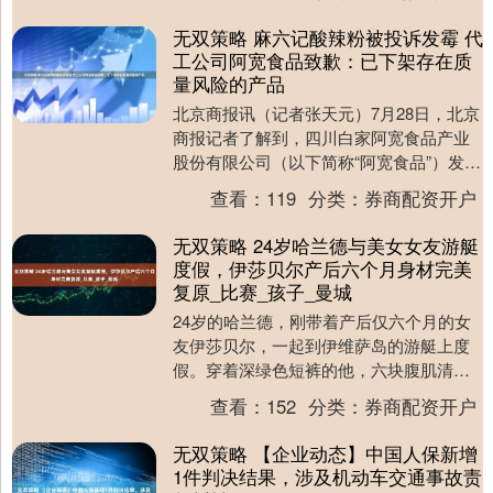
无双策略 麻六记酸辣粉被投诉发霉 代
工公司阿宽食品致歉：已下架存在质
量风险的产品
北京商报讯（记者张天元）7月28日，北京
商报记者了解到，四川白家阿宽食品产业
股份有限公司（以下简称“阿宽食品”）发布
关于麻六记部分批次酸辣粉产品召回的声
查看：
119
分类：
券商配资开户
明。其中....
无双策略 24岁哈兰德与美女女友游艇
度假，伊莎贝尔产后六个月身材完美
复原_比赛_孩子_曼城
24岁的哈兰德，刚带着产后仅六个月的女
友伊莎贝尔，一起到伊维萨岛的游艇上度
假。穿着深绿色短裤的他，六块腹肌清晰
可见，宛如健身教练的宣传照；而伊莎贝
查看：
152
分类：
券商配资开户
尔则身穿白色比....
无双策略 【企业动态】中国人保新增
1件判决结果，涉及机动车交通事故责