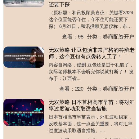
还要下探
（原标题：和讯投顾吴嘉仪：关键看3324
这个位置能否守住，守不住可能还要下
探） 6月21日，和讯投顾吴嘉仪称，市场
惨淡，不少人已亏损，面对后续操作六神
查看：
98
分类：
券商配资开户
无主。先别....
无双策略 让豆包演非常严格的答辩老
师，这个豆包有点像转人工了！
内容自网络，侵删 豆包还是过于礼貌了，
实际老师根本不会听完你说就打断了！ 发
布于：江西省....
查看：
220
分类：
券商配资开户
无双策略 日本首相高市早苗：将对汇
率过度波动采取适当措施
日本首相高市早苗表示，外汇波动稳定，
反映基本面，这一点至关重要，将对汇率
过度波动采取适当措施。....