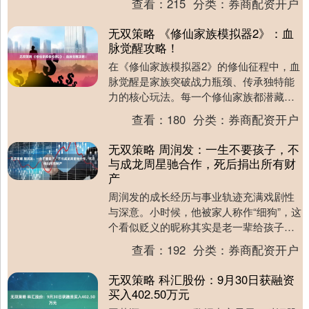
查看：
215
分类：
券商配资开户
无双策略 《修仙家族模拟器2》：血
脉觉醒攻略！
在《修仙家族模拟器2》的修仙征程中，血
脉觉醒是家族突破战力瓶颈、传承独特能
力的核心玩法。每一个修仙家族都潜藏着
远古血脉之力，从“炎凰焚天”到“玄龟御
查看：
180
分类：
券商配资开户
水”，觉醒后....
无双策略 周润发：一生不要孩子，不
与成龙周星驰合作，死后捐出所有财
产
周润发的成长经历与事业轨迹充满戏剧性
与深意。小时候，他被家人称作“细狗”，这
个看似贬义的昵称其实是老一辈给孩子起
的好养活的名字。父亲早逝，母亲独自一
查看：
192
分类：
券商配资开户
人将他和兄弟....
无双策略 科汇股份：9月30日获融资
买入402.50万元