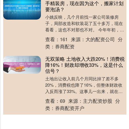
手精装房，现在因为这个，搬家计划
要泡汤？
小姚反映，几个月前找一家公司装修房
子，局部改造和软装花了五十多万，现在
看看，这也不对那也不对。 今年年初，小
姚在杭州钱塘江边的中海钱江湾买了一套
查看：
161
来源：
大的配资公司
分
179平米的二手....
类：
券商配资
无双策略 土地收入大跌20%！消费税
降16%！财政却增收33%，这是什么
信号？
土地出让收入前几个月同比掉了差不多
20%，消费税也降了16%，但整体财政收
入反而涨了33%。这事儿一出来，就在经
济圈子里搅起不小浪花。很多人问，这到
查看：
69
来源：
主力配资炒股
分
底是个啥信号....
类：
券商配资开户