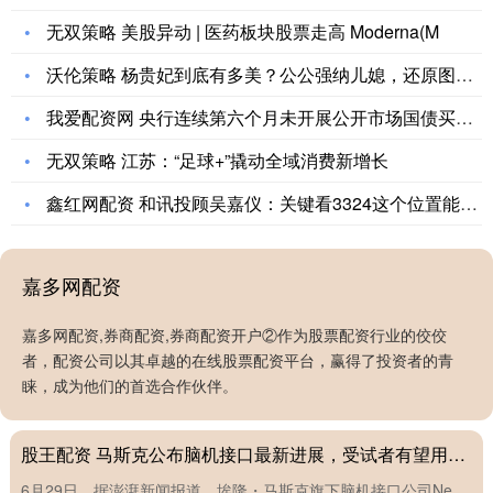
无双策略 美股异动 | 医药板块股票走高 Moderna(M
沃伦策略 杨贵妃到底有多美？公公强纳儿媳，还原图中的容貌令人
我爱配资网 央行连续第六个月未开展公开市场国债买卖操作
无双策略 江苏：“足球+”撬动全域消费新增长
鑫红网配资 和讯投顾吴嘉仪：关键看3324这个位置能否守住，
嘉多网配资
嘉多网配资,券商配资,券商配资开户②作为股票配资行业的佼佼
者，配资公司以其卓越的在线股票配资平台，赢得了投资者的青
沃伦策略 泰国拟向美国做出更多贸易让步 以避免 36% 的关
睐，成为他们的首选合作伙伴。
税
股王配资 马斯克公布脑机接口最新进展，受试者有望用意念操控人形机器人
6月29日，据澎湃新闻报道，埃隆・马斯克旗下脑机接口公司Ne....