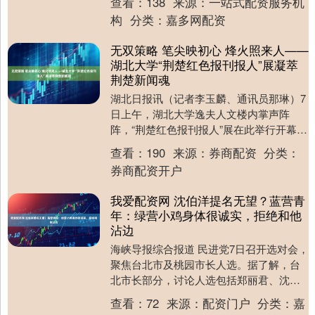
查看：
138
来源：
一站式配资服务机
构
分类：
嘉多网配资
无双策略 笔尖映初心 烽火照来人——
湖北大学“荆楚红色报刊报人”展凝萃
荆楚新闻魂
湖北日报讯（记者李玉麟、通讯员那琳）7
日上午，湖北大学逸夫人文楼内掌声阵
阵，“荆楚红色报刊报人”展在此举行开幕暨
揭牌仪式。展厅以《笔尖烽火——荆楚红
查看：
190
来源：
券商配资
分类：
色报刊人主题....
券商配资开户
我爱配资网 沈伯洋提名无望？蓝营青
年：绿营小鸡身体很诚实，拒绝和他
沾边
海峡导报综合报道 民进党7日召开选对会，
聚焦台北市及桃园市长人选。据了解，台
北市长部分，讨论人选包括郑丽君、沈伯
洋、吴怡农、范云等，尚未有结论。对
查看：
72
来源：
配资门户
分类：
嘉
此，国民党青年....