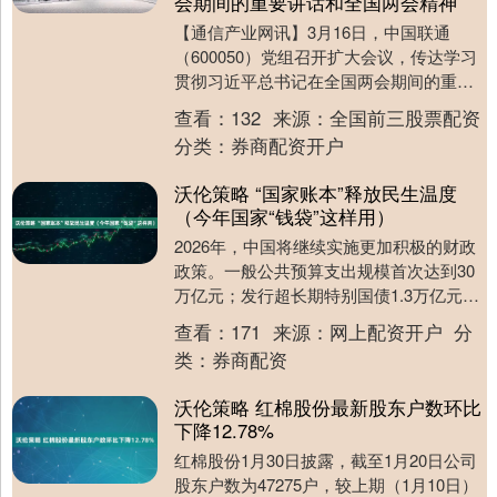
会期间的重要讲话和全国两会精神
【通信产业网讯】3月16日，中国联通
（600050）党组召开扩大会议，传达学习
贯彻习近平总书记在全国两会期间的重要
讲话精神和全国两会精神，结合公司实际
查看：
132
来源：
全国前三股票配资
研究部署贯....
分类：
券商配资开户
沃伦策略 “国家账本”释放民生温度
（今年国家“钱袋”这样用）
2026年，中国将继续实施更加积极的财政
政策。一般公共预算支出规模首次达到30
万亿元；发行超长期特别国债1.3万亿元，
其中2500亿元支持消费品以旧换新；创新
查看：
171
来源：
网上配资开户
分
设....
类：
券商配资
沃伦策略 红棉股份最新股东户数环比
下降12.78%
红棉股份1月30日披露，截至1月20日公司
股东户数为47275户，较上期（1月10日）