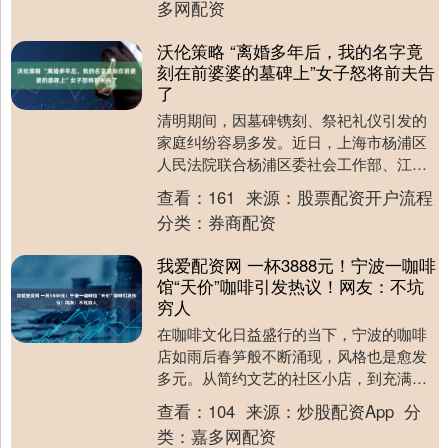
多网配资
沃伦策略 “离婚多年后，我的名字竟
刻在前婆婆的墓碑上”女子怒将前夫告
了
清明期间，因墓碑镌刻、祭祀礼仪引发的
家庭纠纷容易多发。近日，上海市杨浦区
人民法院联合杨浦区委社会工作部、江浦
路街道综治中心，在江浦路街道第一网格
查看：
161
来源：
股票配资开户流程
综治工作站，就一....
分类：
券商配资
我爱配资网 一杯3888元！宁波一咖啡
馆“天价”咖啡引发热议！网友：不坑
穷人
在咖啡文化日益盛行的当下，宁波的咖啡
店如雨后春笋般不断涌现，风格也是愈发
多元。从简约文艺的社区小店，到充满时
尚感的连锁品牌，再到主打特色风味的小
查看：
104
来源：
炒股配资App
分
众咖啡馆，每一家....
类：
嘉多网配资