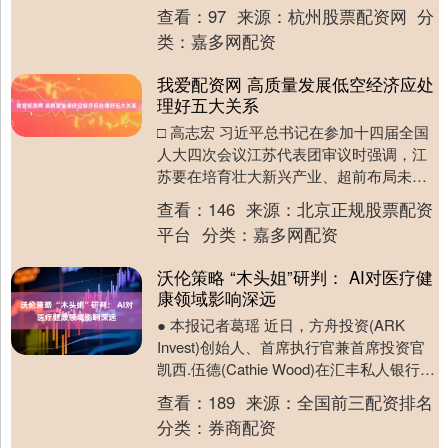
中标公告》，佛山市联动科技股份有限公
查看：
97
来源：
杭州股票配资网
分
司于2026....
类：
嘉多网配资
我爱配资网 高质量发展低空经济应处
理好五大关系
□ 高志宏 习近平总书记在参加十四届全国
人大四次会议江苏代表团审议时强调，江
苏要在培育壮大新兴产业、超前布局未来
产业上开创新局面。当前，低空经济作为
查看：
146
来源：
北京正规股票配资
新质生产力的....
平台
分类：
嘉多网配资
沃伦策略 “木头姐”研判： AI对医疗健
康领域影响深远
● 本报记者葛瑶 近日，方舟投资(ARK
Invest)创始人、首席执行官兼首席投资官
凯西.伍德(Cathie Wood)在汇丰私人银行系
列访谈中，就人工智能发....
查看：
189
来源：
全国前三配资排名
分类：
券商配资