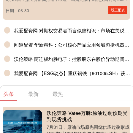
股王配资
日期：06-30
我爱配资网 对期权交易者而言似曾相识：市场在关税日临近之际趋于平静
闻道配资 华新精科：公司核心产品应用领域包括机器狗、人形机器人
沃伦策略 两连板均胜电子：控股股东在股价异动期间增持70万股
我爱配资网 【ESG动态】重庆钢铁（601005.SH）获华证指数ESG最新评级BBB，行业排名第68
头条
最新
最热
沃伦策略 Vatee万腾:原油过剩预期受
到现货挑战
7月31日，原油市场原先围绕供应过剩形成