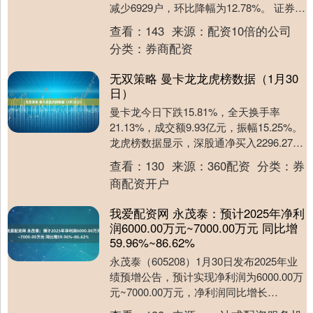
减少6929户，环比降幅为12.78%。 证券时
报数据宝统计，截至发稿，红....
查看：
143
来源：
配资10倍的公司
分类：
券商配资
无双策略 曼卡龙龙虎榜数据（1月30
日）
曼卡龙今日下跌15.81%，全天换手率
21.13%，成交额9.93亿元，振幅15.25%。
龙虎榜数据显示，深股通净买入2296.27万
元，营业部席位合计净卖出1....
查看：
130
来源：
360配资
分类：
券
商配资开户
我爱配资网 永茂泰：预计2025年净利
润6000.00万元~7000.00万元 同比增
59.96%~86.62%
永茂泰（605208）1月30日发布2025年业
绩预增公告，预计实现净利润为6000.00万
元~7000.00万元，净利润同比增长
59.96%~86.62%。 ....