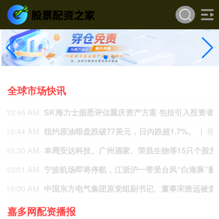
全球市场快讯
10:46 AM
SK海力士据悉评估重庆资产方案 包括引入投资者
10:44 AM
纽约原油暗盘跌破77美元，日内跌超1.7%。
纽约原油暗盘跌破77美
10:30 AM
本周安达科技、广州酒家、荣昌生
10:01 AM
宁波机场即将停航，江浙
10:00 AM
中国东方电气集团
嘉多网配资播报