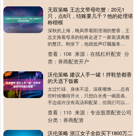
无双策略 王志文带母吃蟹：20元1
只，点8只，结账要几千？他的处理堪
称楷模
深秋的上海，晚风带着阳澄湖的蟹香，王
志文推着母亲的轮椅走进了一家装潢典雅
的蟹庄。刚坐下，他就低声叮嘱服务
员：“蟹蒸得软一点，老人家牙口不好，姜
查看：
108
来源：
在线杠杆配资
分
少放些。”这种细心....
类：
券商配资开户
沃伦策略 建议人手一罐！拌鞋垫都香
的天选下饭酱
太过忙碌、身体不适、深夜嘴馋……总有
些时候懒得开火，只想白水煮一碗面条。
手边或许没有高汤和配菜，但我们可以有
酱料。 尤其是自带大颗牛肉粒的牛肉酱，
查看：
110
来源：
专业股票配资公司
面条捞起装盘....
分类：
券商配资
沃伦策略 浙江女子全款买下1800万二