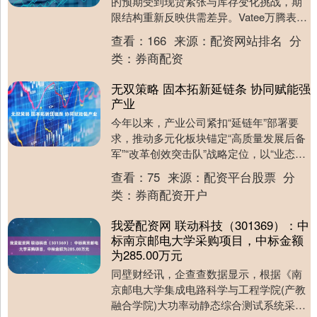
的预期受到现货紧张与库存变化挑战，期
限结构重新反映供需差异。Vatee万腾表
示，最新变化反映市场正在重新评估基本
查看：
166
来源：
配资网站排名
分
面与资金....
类：
券商配资
无双策略 固本拓新延链条 协同赋能强
产业
今年以来，产业公司紧扣“延链年”部署要
求，推动多元化板块锚定“高质量发展后备
军”“改革创效突击队”战略定位，以“业态培
育抓延链”为主线，坚持“一企一策”“一业
查看：
75
来源：
配资平台股票
分
一....
类：
券商配资开户
我爱配资网 联动科技（301369）：中
标南京邮电大学采购项目，中标金额
为285.00万元
同壁财经讯，企查查数据显示，根据《南
京邮电大学集成电路科学与工程学院(产教
融合学院)大功率动静态综合测试系统采购