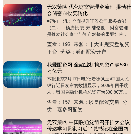
无双策略 优化财富管理全流程 推动社
会储蓄向投资转化
■迈向一流：全面提升证券公司服务效能
（二） □ 杨成长 龚 芳 陆铭俊 □ 财富管理
是推动社会资金与资产对接的重要纽带，
其发展不仅影响居民财产性收入水平，更
查看：
192
来源：
十大正规实盘配资
是提....
平台
分类：
券商配资开户
我爱配资网 金融业机构总资产超530
万亿元
本报北京3月17日电(记者徐佩玉)中国人民
银行近日发布的数据显示，2025年四季度
末，我国金融业机构总资产为538.86万亿
元，同比增长8.7%。 其中，银行业....
查看：
157
来源：
股票配资交易
分
类：
嘉多网配资
无双策略 中国联通党组召开扩大会议
传达学习贯彻习近平总书记在全国两