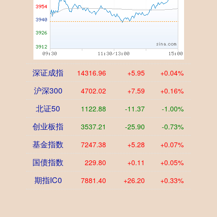
深证成指
14316.96
+5.95
+0.04%
沪深300
4702.02
+7.59
+0.16%
北证50
1122.88
-11.37
-1.00%
创业板指
3537.21
-25.90
-0.73%
基金指数
7247.38
+5.28
+0.07%
国债指数
229.80
+0.11
+0.05%
期指IC0
7881.40
+26.20
+0.33%