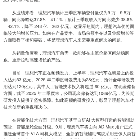
从业绩来看，理想汽车预计三季度车辆交付量仅为9 万—9.5万
辆，同比降幅达37.8%—41.1%；预计三季度收入将同比减少 38.8%
—42.1%，降至 248 亿—262 亿元。这显示短期内，理想汽车仍将面
临较大的增长压力。如何在产品竞争、市场份额争夺以及业绩增长等
方面取得平衡和突破，将是理想汽车未来需要重点解决的问题。
从销量角度看，理想汽车急需一款能够在主流价格区间站稳脚
跟、重新拉动高速增长的产品。
目前，理想汽车正在频频发力。上半年，理想汽车在研发上的投
入达到53 亿元。2025 年二季度研发费用为28亿元，预计全年研发费
用达到120亿元，其中人工智能技术投入将超过 60 亿元。在现金储备
方面，截至 2025 年二季度末，公司现金储备达到1069亿元，为长期
研发投入提供了坚实保障。如此高额的研发投入，彰显了理想汽车对
技术创新的重视和决心。
在智能化技术方面，理想汽车基于自研AI 大模型打造的智能辅助
驾驶、智能座舱全面升级。9月，理想汽车将面向 AD Max 用户正式
推送全球首个 VLA 司机大模型，全新的智能辅助驾驶采用更像人类智