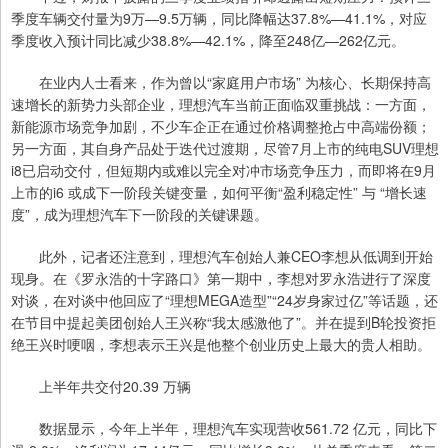
季度车辆交付量为9万—9.5万辆，同比降幅达37.8%—41.1%，对应
季度收入预计同比减少38.8%—42.1%，降至248亿—262亿元。
在业内人士看来，作为曾以“家庭用户市场” 为核心、长期保持高
速增长的新势力头部企业，理想汽车当前正面临双重挑战：一方面，
新能源市场竞争加剧，不少车企正在通过价格调整抢占中高端份额；
另一方面，其自身产品处于迭代过渡期，尽管7月上市的纯电SUV理想
i8已启动交付，但短期内或难以完全对冲市场竞争压力，而即将在9月
上市的i6 或成下一阶段关键变量，如何平衡“盈利稳定性” 与 “增长速
度”，成为理想汽车下一阶段的关键课题。
此外，记者还注意到，理想汽车创始人兼CEO李想从低调到开始
现身。在《罗永浩的十字路口》第一期中，李想对罗永浩进行了深度
对谈，在对谈中他回应了“理想MEGA造型”“24岁身家过亿”等话题，还
在节目中提起美团创始人王兴称“我太感激他了”。并在提到B轮投资拒
绝王兴时哽咽，李想表示王兴是他整个创业历史上最大的贵人相助。
上半年共交付20.39 万辆
数据显示，今年上半年，理想汽车实现营收561.72 亿元，同比下