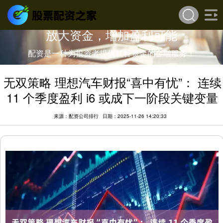
放大资金，增加盈利可能
配资是一种为投资者提供杠杆资金的金融服务！
无双策略 理想汽车财报“喜中有忧”： 连续
11 个季度盈利 i6 或成下一阶段关键变量
来源：配资公司排行
日期：2025-11-26 14:20:33