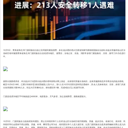
10月5日，青海省海北州门源回族自治县公安局接到紧急报警，多名徒步爱好者从甘肃省张掖市肃南裕固族自治县私自徒步穿越祁连山区冷
龙岭区域时被困青海省海北州门源回族自治县老虎沟地区。接警后，当地公安、应急、消防等多部门紧急集结，目前，搜寻工作仍在进行
中。
据部分脱困者讲述，本次徒步行为是部分徒步爱好者和游客从网上发起，自发组织穿越冷龙岭的，这条穿越路线也并非商业化的徒步路线。
截至10月6日18时，已累计转移并妥善安置被困人员213人，除1人在10月5日因失温和高反遇难外，其余人员身体良好。目前，多部门共派
出各类搜救力量368人次，转运大巴车辆9台次，移动通信车1辆，完成4架次无人机搜寻任务。
门源县老虎沟地区平均海拔超过4000米，地形复杂，天气多变，加之连续降雪，搜救难度较大。
10月5日，门源回族自治县政府发布通告，禁止任何组织和个人在祁连山区冷龙岭区域开展探险、穿越、徒步活动。各旅行社、俱乐部、民
间组织等社会团体不得以探险、穿越、科考、攀登雪山等为名，组织团队和个人进入该区域，以及门源回族自治县其他明确标识禁止进入的
区域，开展徒步、穿越、登山、探险、露营等活动。同时对擅自进入门源回族自治县祁连山区域开展探险、穿越、徒步活动的组织和个人，