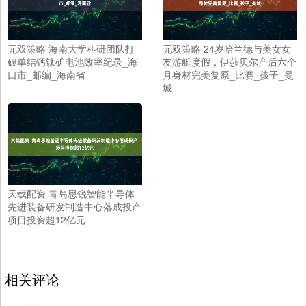
无双策略 海南大学科研团队打
无双策略 24岁哈兰德与美女女
破单结钙钛矿电池效率纪录_海
友游艇度假，伊莎贝尔产后六个
口市_邮编_海南省
月身材完美复原_比赛_孩子_曼
城
天载配资 青岛思锐智能半导体
先进装备研发制造中心落成投产
项目投资超12亿元
相关评论